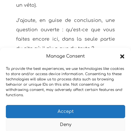
un véto).
J’ajoute, en guise de conclusion, une
question ouverte : qu’est-ce que vous
faites encore ici, dans la seule partie
du site où il n’y a que du texte ?
Manage Consent
To provide the best experiences, we use technologies like cookies
to store and/or access device information. Consenting to these
technologies will allow us to process data such as browsing
behavior or unique IDs on this site. Not consenting or
withdrawing consent, may adversely affect certain features and
functions.
Accept
Cara
|
Instagram
|
Mastodon
Deny